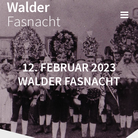
Walder
Fasnacht
12. FEBRUAR 2023
WALDER FASNACHT