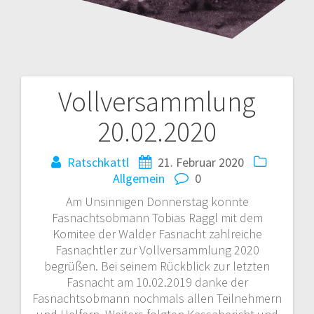
Vollversammlung
Beitrags-
20.02.2020
Navigation
Ratschkattl
21. Februar 2020
Allgemein
0
Am Unsinnigen Donnerstag konnte
Fasnachtsobmann Tobias Raggl mit dem
Komitee der Walder Fasnacht zahlreiche
Fasnachtler zur Vollversammlung 2020
begrüßen. Bei seinem Rückblick zur letzten
Fasnacht am 10.02.2019 danke der
Fasnachtsobmann nochmals allen Teilnehmern