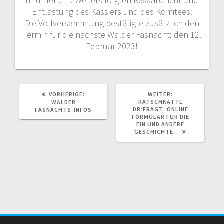
und Helfern. Weiters folgten Kassabericht und
Entlastung des Kassiers und des Komitees.
Die Vollversammlung bestätigte zusätzlich den
Termin für die nächste Walder Fasnacht: den 12.
Februar 2023!
VORHERIGER
NÄCHSTER
VORHERIGE:
WEITER:
BEITRAG:
BEITRAG:
RATSCHKATTL
WALDER
DR’FRAGT: ONLINE
FASNACHTS-INFOS
FORMULAR FÜR DIE
EIN UND ANDERE
GESCHICHTE…