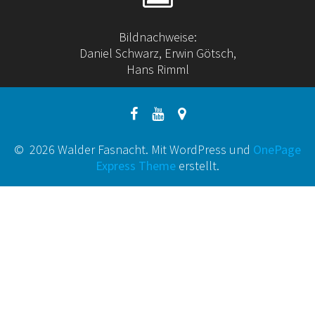
Bildnachweise:
Daniel Schwarz, Erwin Götsch,
Hans Rimml
© 2026 Walder Fasnacht. Mit WordPress und
OnePage
Express Theme
erstellt.