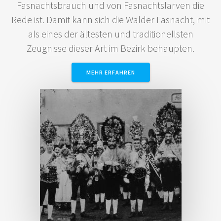
Fasnachtsbrauch und von Fasnachtslarven die
Rede ist. Damit kann sich die Walder Fasnacht, mit
als eines der ältesten und traditionellsten
Zeugnisse dieser Art im Bezirk behaupten.
MEHR ERFAHREN