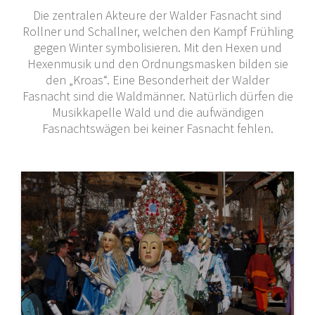
Die zentralen Akteure der Walder Fasnacht sind
Rollner und Schallner, welchen den Kampf Frühling
gegen Winter symbolisieren. Mit den Hexen und
Hexenmusik und den Ordnungsmasken bilden sie
den „Kroas“. Eine Besonderheit der Walder
Fasnacht sind die Waldmänner. Natürlich dürfen die
Musikkapelle Wald und die aufwändigen
Fasnachtswägen bei keiner Fasnacht fehlen.