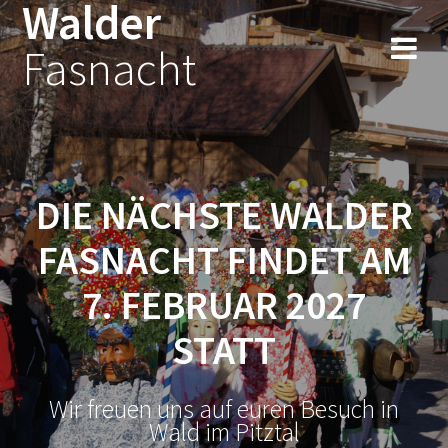
Walder
Fasnacht
DIE NÄCHSTE WALDER
FASNACHT FINDET AM
7. FEBRUAR 2027
STATT
Wir freuen uns auf euren Besuch in
Wald im Pitztal