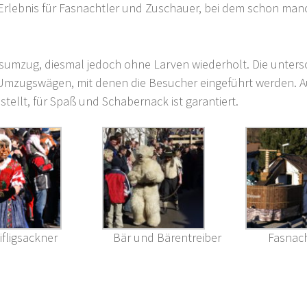
rlebnis für Fasnachtler und Zuschauer, bei dem schon manc
sumzug, diesmal jedoch ohne Larven wiederholt. Die unter
re Umzugswägen, mit denen die Besucher eingeführt werden. 
tellt, für Spaß und Schabernack ist garantiert.
ifligsackner
Bär und Bärentreiber
Fasnac