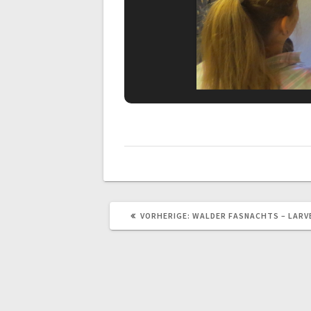
VORHERIGER
VORHERIGE:
WALDER FASNACHTS – LAR
BEITRAG: