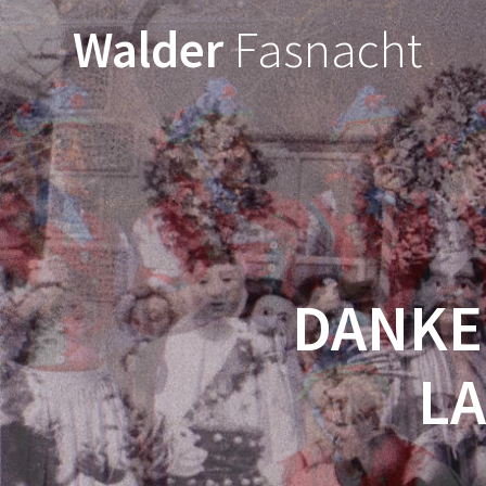
Walder
Fasnacht
DANKE
L