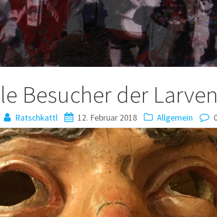
le Besucher der Larve
Ratschkattl
12. Februar 2018
Allgemein