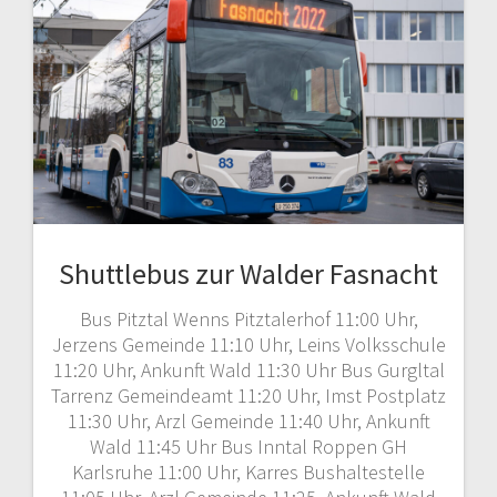
Shuttlebus zur Walder Fasnacht
Bus Pitztal Wenns Pitztalerhof 11:00 Uhr,
Jerzens Gemeinde 11:10 Uhr, Leins Volksschule
11:20 Uhr, Ankunft Wald 11:30 Uhr Bus Gurgltal
Tarrenz Gemeindeamt 11:20 Uhr, Imst Postplatz
11:30 Uhr, Arzl Gemeinde 11:40 Uhr, Ankunft
Wald 11:45 Uhr Bus Inntal Roppen GH
Karlsruhe 11:00 Uhr, Karres Bushaltestelle