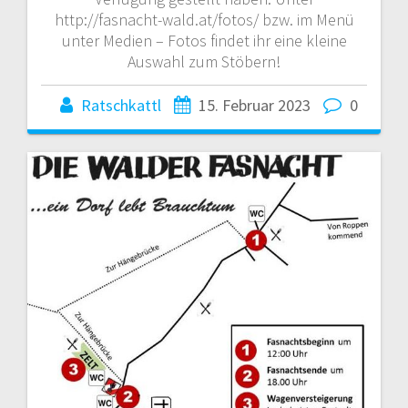
http://fasnacht-wald.at/fotos/ bzw. im Menü
unter Medien – Fotos findet ihr eine kleine
Auswahl zum Stöbern!
Ratschkattl
15. Februar 2023
0