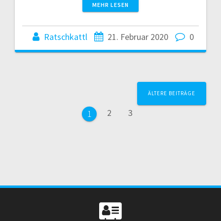
MEHR LESEN
Ratschkattl
21. Februar 2020
0
Beitrags-
ÄLTERE BEITRÄGE
Navigation
Seite
Seite
2
3
Seite
1