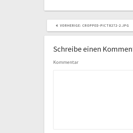
VORHERIGER
VORHERIGE:
CROPPED-PICT8272-2.JPG
BEITRAG:
Schreibe einen Kommen
Kommentar