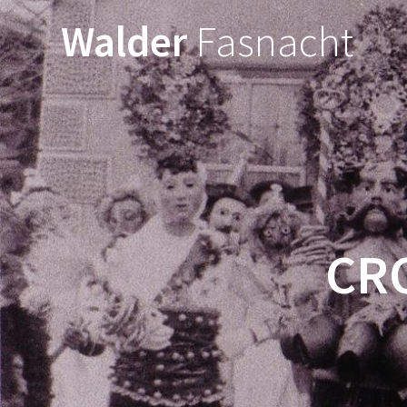
Walder
Fasnacht
CR