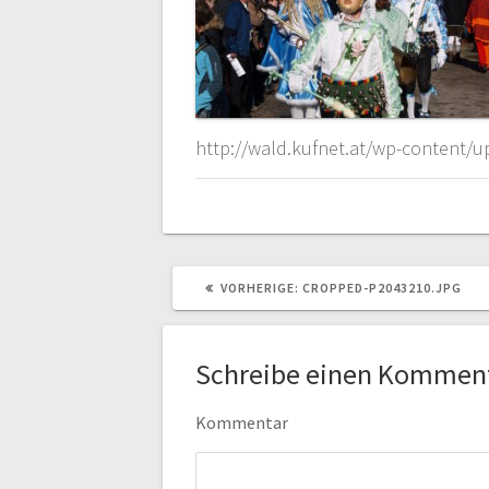
http://wald.kufnet.at/wp-content/
VORHERIGER
VORHERIGE:
CROPPED-P2043210.JPG
BEITRAG:
Schreibe einen Kommen
Kommentar