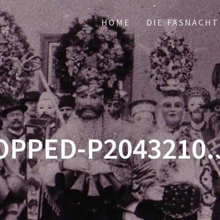
HOME
DIE FASNACHT
OPPED-P2043210.