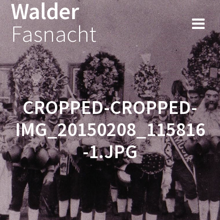
Walder
Fasnacht
CROPPED-CROPPED-
IMG_20150208_115816
-1.JPG