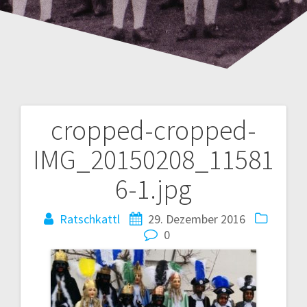
cropped-cropped-
Beitrags-
IMG_20150208_11581
Navigation
6-1.jpg
Ratschkattl
29. Dezember 2016
0