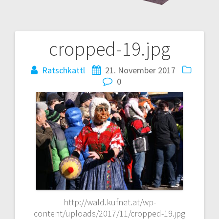
cropped-19.jpg
Beitrags-
Navigation
Ratschkattl
21. November 2017
0
http://wald.kufnet.at/wp-
content/uploads/2017/11/cropped-19.jpg