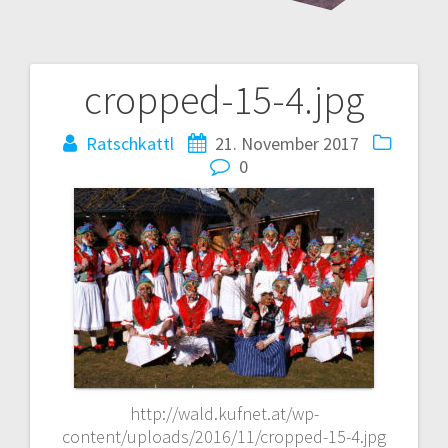
cropped-15-4.jpg
Beitrags-
Navigation
Ratschkattl
21. November 2017
0
http://wald.kufnet.at/wp-
content/uploads/2016/11/cropped-15-4.jpg