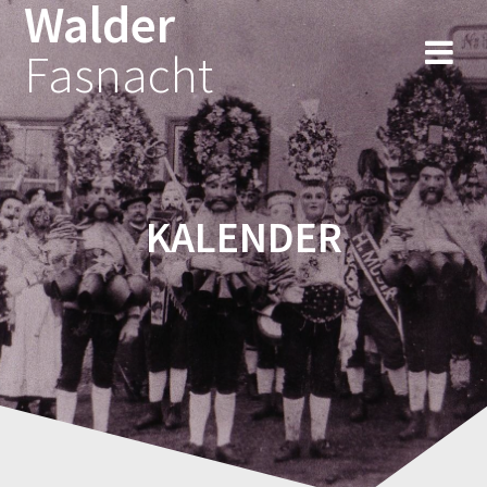
Walder
Fasnacht
KALENDER