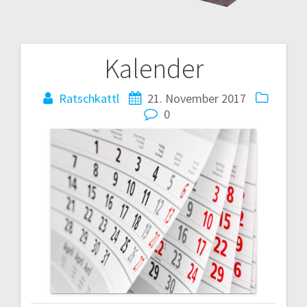
Kalender
Beitrags-
Navigation
Ratschkattl
21. November 2017
0