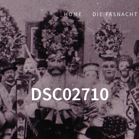
HOME
DIE FASNACHT
DSC02710