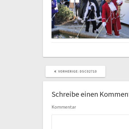
VORHERIGER
VORHERIGE:
DSC02710
BEITRAG:
Schreibe einen Kommen
Kommentar