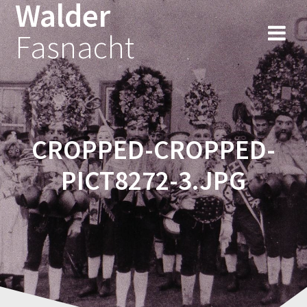
Walder
Fasnacht
CROPPED-CROPPED-
PICT8272-3.JPG