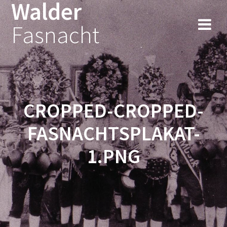
Walder
Fasnacht
CROPPED-CROPPED-
FASNACHTSPLAKAT-
1.PNG