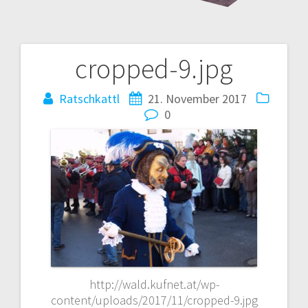
cropped-9.jpg
Beitrags-
Navigation
Ratschkattl
21. November 2017
0
http://wald.kufnet.at/wp-
content/uploads/2017/11/cropped-9.jpg