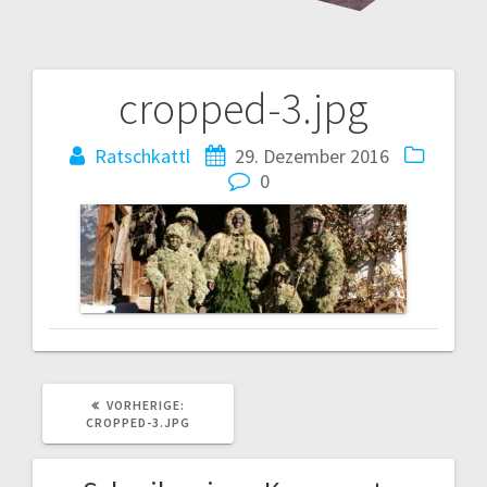
cropped-3.jpg
Beitrags-
Navigation
Ratschkattl
29. Dezember 2016
0
VORHERIGER
VORHERIGE:
BEITRAG:
CROPPED-3.JPG