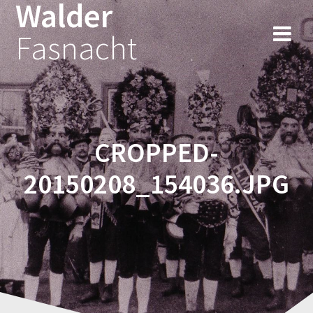
Walder
Fasnacht
CROPPED-
20150208_154036.JPG