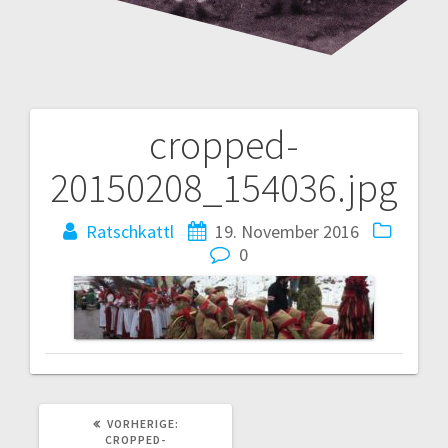
cropped-
Beitrags-
20150208_154036.jpg
Navigation
Ratschkattl
19. November 2016
0
VORHERIGER
VORHERIGE:
BEITRAG:
CROPPED-