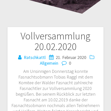
Vollversammlung
Beitrags-
20.02.2020
Navigation
Ratschkattl
21. Februar 2020
Allgemein
0
Am Unsinnigen Donnerstag konnte
Fasnachtsobmann Tobias Raggl mit dem
Komitee der Walder Fasnacht zahlreiche
Fasnachtler zur Vollversammlung 2020
begrüßen. Bei seinem Rückblick zur letzten
Fasnacht am 10.02.2019 danke der
Fasnachtsobmann nochmals allen Teilnehmern