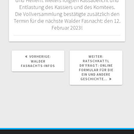
und Helfern. Weiters folgten Kassabericht und
Entlastung des Kassiers und des Komitees.
Die Vollversammlung bestätigte zusätzlich den
Termin für die nächste Walder Fasnacht: den 12.
Februar 2023!
VORHERIGER
NÄCHSTER
VORHERIGE:
WEITER:
BEITRAG:
BEITRAG:
RATSCHKATTL
WALDER
DR’FRAGT: ONLINE
FASNACHTS-INFOS
FORMULAR FÜR DIE
EIN UND ANDERE
GESCHICHTE…