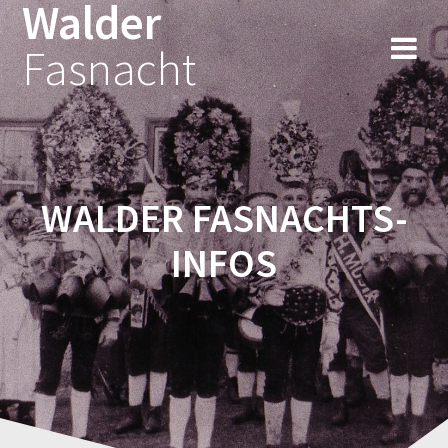
Walder
Fasnacht
WALDER FASNACHTS-
INFOS