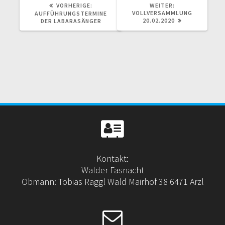
VORHERIGER
NÄCHSTER
VORHERIGE:
WEITER:
BEITRAG:
BEITRAG:
VOLLVERSAMMLUNG
AUFFÜHRUNGSTERMINE
20.02.2020
DER LABARASÄNGER
Kontakt:
Walder Fasnacht
Obmann: Tobias Raggl Wald Mairhof 38 6471 Arzl