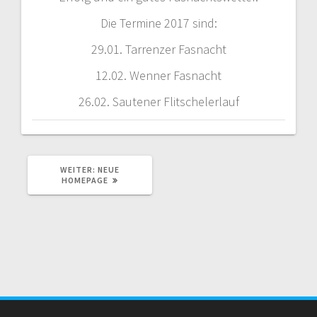
Die Termine 2017 sind:
29.01. Tarrenzer Fasnacht
12.02. Wenner Fasnacht
26.02. Sautener Flitschelerlauf
NÄCHSTER
WEITER:
NEUE
BEITRAG:
HOMEPAGE