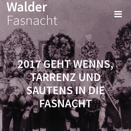
Walder
Fasnacht
2017 GEHT WENNS,
TARRENZ UND
SAUTENS IN DIE
FASNACHT