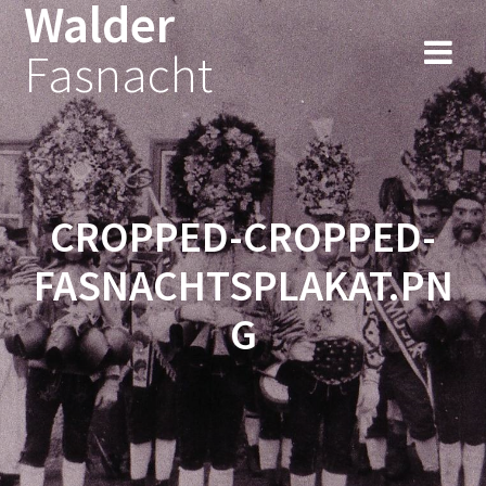
Walder
Fasnacht
CROPPED-CROPPED-
FASNACHTSPLAKAT.PN
G