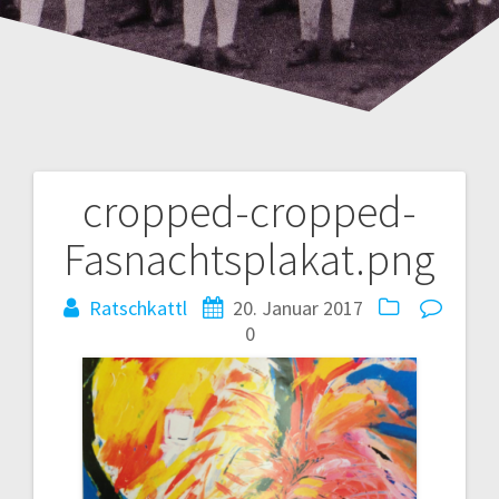
cropped-cropped-
Beitrags-
Fasnachtsplakat.png
Navigation
Ratschkattl
20. Januar 2017
0