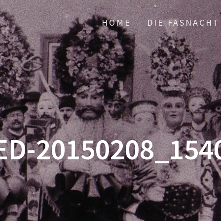
HOME
DIE FASNACHT
D-20150208_154