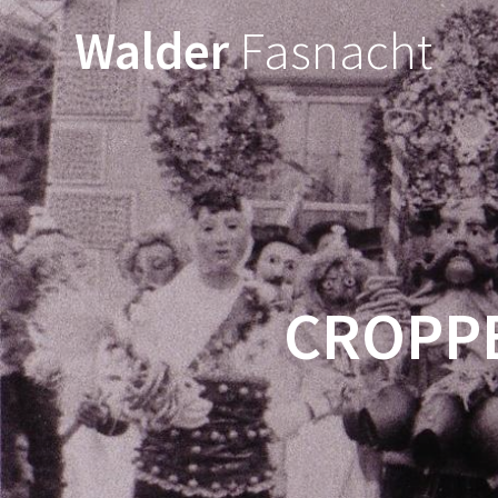
Walder
Fasnacht
CROPPE