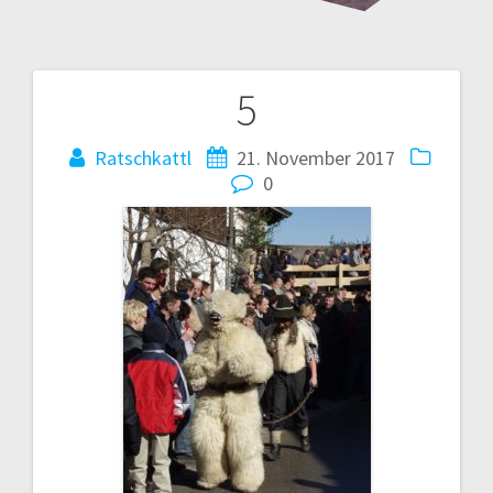
5
Beitrags-
Navigation
Ratschkattl
21. November 2017
0